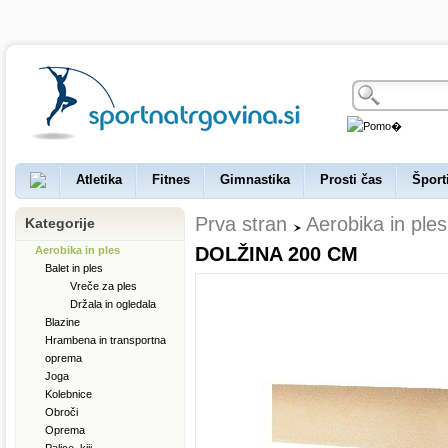
Atletika
Fitnes
Gimnastika
Prosti čas
Šport
Prva stran
Aerobika in ples
Kategorije
DOLŽINA 200 CM
Aerobika in ples
Balet in ples
Vreče za ples
Držala in ogledala
Blazine
Hrambena in transportna
oprema
Joga
Kolebnice
Obroči
Oprema