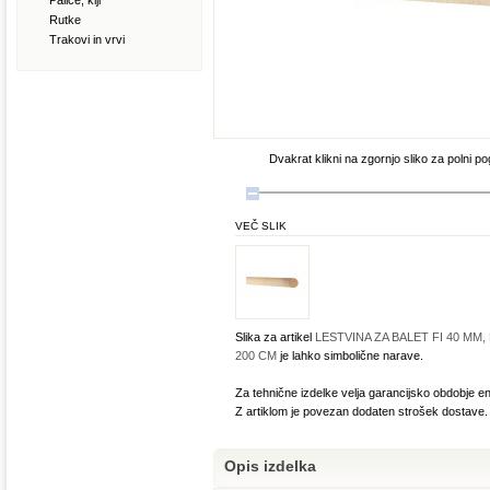
Palice, kiji
Rutke
Trakovi in vrvi
Dvakrat klikni na zgornjo sliko za polni po
VEČ SLIK
Slika za artikel
LESTVINA ZA BALET FI 40 MM,
200 CM
je lahko simbolične narave.
Za tehnične izdelke velja garancijsko obdobje en
Z artiklom je povezan dodaten strošek dostave.
Opis izdelka