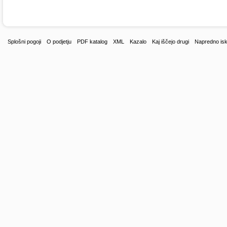
Splošni pogoji
O podjetju
PDF katalog
XML
Kazalo
Kaj iščejo drugi
Napredno isk