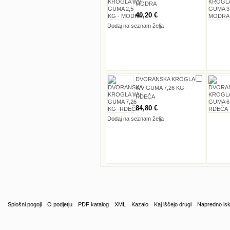
MODRA
40,20 €
Dodaj na seznam želja
DVORANSKA KROGLA
WV GUMA 7,26 KG -
RDEČA
84,80 €
Dodaj na seznam želja
Splošni pogoji
O podjetju
PDF katalog
XML
Kazalo
Kaj iščejo drugi
Napredno isk