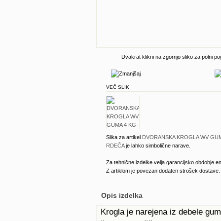
Dvakrat klikni na zgornjo sliko za polni po
VEČ SLIK
Slika za artikel
DVORANSKA KROGLA WV GUM
RDEČA
je lahko simbolične narave.
Za tehnične izdelke velja garancijsko obdobje en
Z artiklom je povezan dodaten strošek dostave.
Opis izdelka
Krogla je narejena iz debele gu