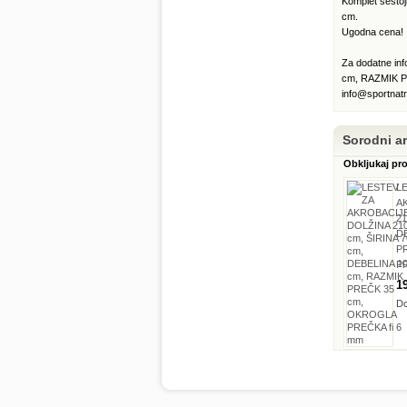
Komplet sestoj
cm.
Ugodna cena!
Za dodatne in
cm, RAZMIK PR
info@sportnatr
Sorodni art
Obkljukaj pr
L
A
21
DE
P
PR
1
Do