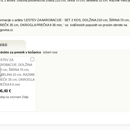
i iz 2 lestev. Dolžina posamezna znaša 210 cm, širina 70 cm, debelina 10 cm. Razmik med 
formacije o artiklu 'LESTEV ZA AKROBACIJE - SET 2 KOS, DOLŽINA 210 cm, ŠIRINA 70 cm
EČK 35 cm, OKROGLA PREČKA fi 36 mm, ' oz. količinskih popustih se prosim obrnite na
govina.si.
ikli
odukte za premik v košarico
izberi vse
ESTEV ZA
KROBACIJE, DOLŽINA
0 cm, ŠIRINA 70 cm,
BELINA 10 cm, RAZMIK
REČK 35 cm, OKROGLA
EČKA fi 6 mm
96,40 €
daj na seznam želja