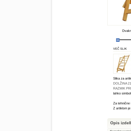
Dvakra
VEČ SLIK
Slika za arti
DOLŽINA 21
RAZMIK PR
lahko simbol
Za tehnične 
Z artiklom j
Opis izdel