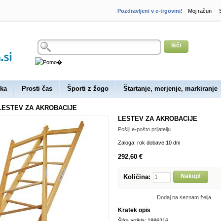
Pozdravljeni v e-trgovini!
Moj račun
Išči
ka
Prosti čas
Športi z žogo
Štartanje, merjenje, markiranje
LESTEV ZA AKROBACIJE
LESTEV ZA AKROBACIJE
Pošlji e-pošto prijatelju
Zaloga:
rok dobave 10 dni
292,60 €
Nakup!
Količina:
Dodaj na seznam želja
Kratek opis
Šifra artikla: 1886216