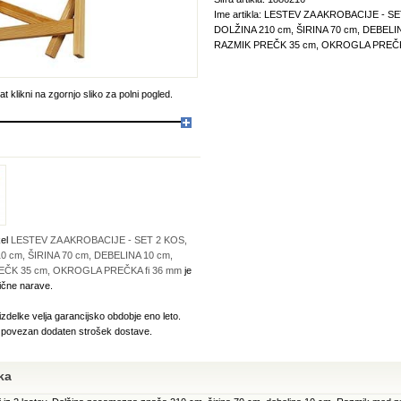
Ime artikla: LESTEV ZA AKROBACIJE - SE
DOLŽINA 210 cm, ŠIRINA 70 cm, DEBELIN
RAZMIK PREČK 35 cm, OKROGLA PREČKA
t klikni na zgornjo sliko za polni pogled.
kel
LESTEV ZA AKROBACIJE - SET 2 KOS,
0 cm, ŠIRINA 70 cm, DEBELINA 10 cm,
EČK 35 cm, OKROGLA PREČKA fi 36 mm
je
ične narave.
izdelke velja garancijsko obdobje eno leto.
e povezan dodaten strošek dostave.
ka