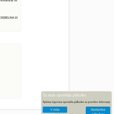
prečkama je 35
, DEBELINA 10
Ta stran uporablja piškotke.
Spletna trgovina uporabla piškotke za pravilno delovanje
V redu
Nastavitve