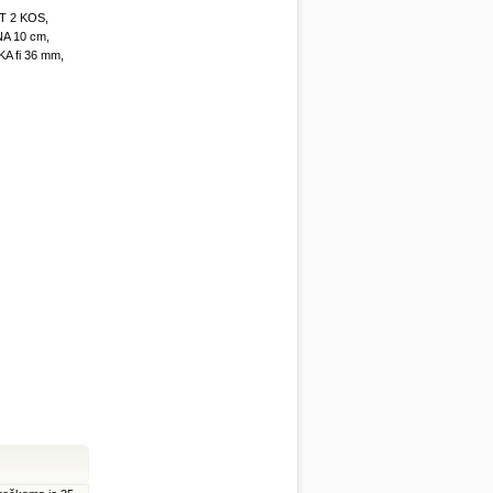
T 2 KOS,
A 10 cm,
 fi 36 mm,