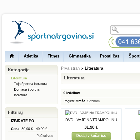
Atletika
Fitnes
Gimnastika
Prosti čas
Šport
Prva stran
Literatura
Kategorije
Literatura
Literatura
Tuja športna literatura
Domača športna
9 Izdelkov
literatura
Pogled:
Mreža
Seznam
Filtriraj
DVD - VAJE NA TRAMPOLINU
IZBIRATE PO
31,90 €
Cena:
30,00 €
-
40,00 €
Dodaj v košarico
Počisti vse