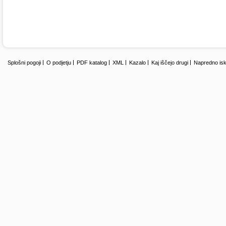
Splošni pogoji
O podjetju
PDF katalog
XML
Kazalo
Kaj iščejo drugi
Napredno isk