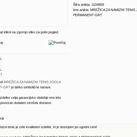
Šifra artikla: 1104859
Ime artikla: MREŽICA ZA NAMIZNI TENIS
PERMANENT-GRT
t klikni na zgornjo sliko za polni pogled.
kel
MREŽICA ZA NAMIZNI TENIS JOOLA
T-GRT
je lahko simbolične narave.
izdelke velja garancijsko obdobje eno leto.
e povezan dodaten strošek dostave.
ka
zni tenis je zelo kvaliteten izdelek, ki je dostopen po ugodni ceni!