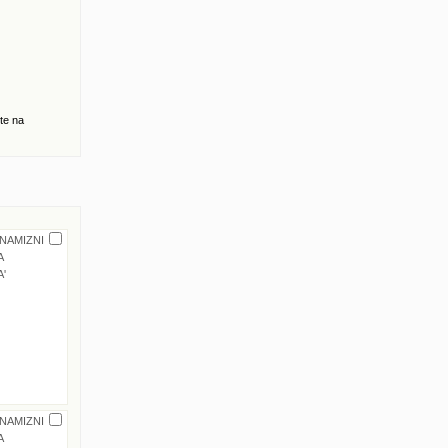
te na
 NAMIZNI
A
'
 NAMIZNI
A