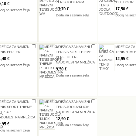
TENIS JOOLA WM
'OUTDOOR'
9,10 €
13,70 €
17,50 €
daj na seznam želja
Dodaj na seznam želja
Dodaj na sez
REŽICA ZA NAMIZNI
MREŽICA ZA NAMIZNI
MREŽICA ZA
ENIS PERFEKT
TENIS SPORT-THIEME
TENIS 'TIMO'
PERFEKT EN-
1,40 €
12,95 €
NADOMESTNA MREŽICA
daj na seznam želja
Dodaj na sez
9,30 €
Dodaj na seznam želja
REŽICA ZA NAMIZNI
MREŽICA ZA NAMIZNI
ENIS SPORT-THIEME
TENIS JOOLA 'KLICK' -
PEZIAL' -
NADOMESTNA MREŽICA
ADOMESTNA MREŽICA
12,90 €
2,95 €
Dodaj na seznam želja
daj na seznam želja