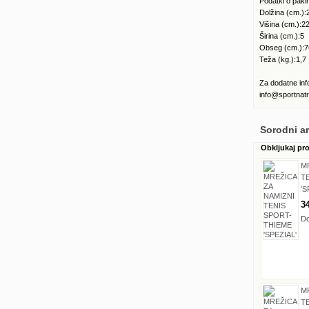
Podatki o pa
Dolžina (cm.):
Višina (cm.):2
Širina (cm.):5
Obseg (cm.):7
Teža (kg.):1,7
Za dodatne in
info@sportnatr
Sorodni art
Obkljukaj pr
M
T
'S
3
Do
M
T