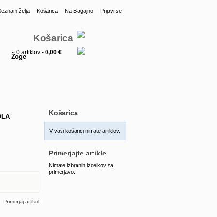
Seznam želja
Košarica
Na Blagajno
Prijavi se
Košarica
0 artiklov -
0,00 €
Žoge
Košarica
OLA
V vaši košarici nimate artiklov.
Primerjajte artikle
Nimate izbranih izdelkov za
primerjavo.
Primerjaj artikel