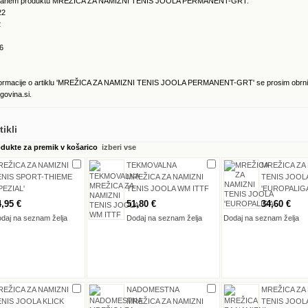
kiranem produktu MREŽICA ZA NAMIZNI TENIS JOOLA PERMANENT-GRT:
22
2
6
formacije o artiklu 'MREŽICA ZA NAMIZNI TENIS JOOLA PERMANENT-GRT' se prosim obrni
govina.si.
ikli
odukte za premik v košarico
izberi vse
REŽICA ZA NAMIZNI
TEKMOVALNA
MREŽICA ZA
ENIS SPORT-THIEME
MREŽICA ZA NAMIZNI
TENIS JOOL
PEZIAL'
TENIS JOOLA WM ITTF
'EUROPALIGA
4,95 €
51,80 €
34,60 €
daj na seznam želja
Dodaj na seznam želja
Dodaj na seznam želja
REŽICA ZA NAMIZNI
NADOMESTNA
MREŽICA ZA
ENIS JOOLA KLICK
MREŽICA ZA NAMIZNI
TENIS JOOL