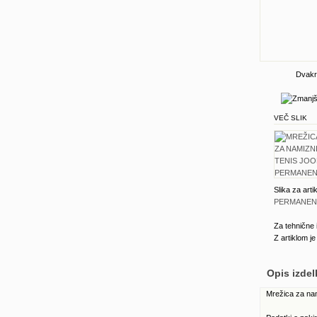
Dvakra
VEČ SLIK
Slika za arti
PERMANEN
Za tehnične 
Z artiklom j
Opis izdel
Mrežica za nami