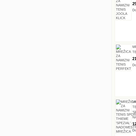
2
Do
M
T
2
Do
M
T
'S
N
1
Do