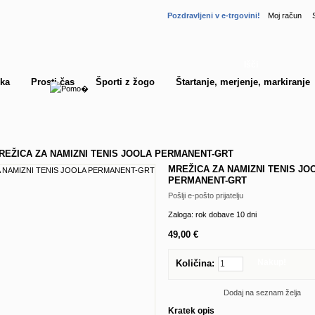
Pozdravljeni v e-trgovini!
Moj račun
Išči
ka
Prosti čas
Športi z žogo
Štartanje, merjenje, markiranje
REŽICA ZA NAMIZNI TENIS JOOLA PERMANENT-GRT
MREŽICA ZA NAMIZNI TENIS JO
PERMANENT-GRT
Pošlji e-pošto prijatelju
Zaloga:
rok dobave 10 dni
49,00 €
Nakup!
Količina:
Dodaj na seznam želja
Kratek opis