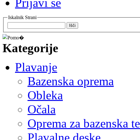
Prijavi se
Iskalnik Strani
Išči
Kategorije
Plavanje
Bazenska oprema
Obleka
Očala
Oprema za bazenska t
Plavalne deske