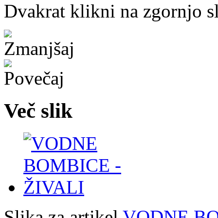
Dvakrat klikni na zgornjo s
Več slik
Slika za artikel
VODNE BO