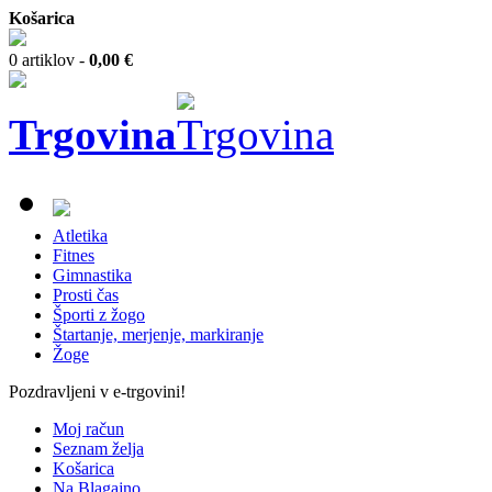
Košarica
0 artiklov -
0,00 €
Trgovina
Atletika
Fitnes
Gimnastika
Prosti čas
Športi z žogo
Štartanje, merjenje, markiranje
Žoge
Pozdravljeni v e-trgovini!
Moj račun
Seznam želja
Košarica
Na Blagajno