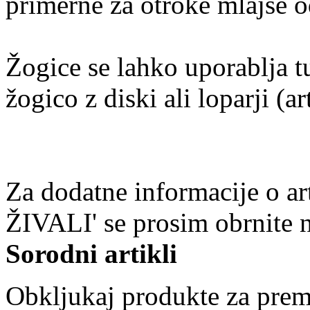
primerne za otroke mlajše od
Žogice se lahko uporablja t
žogico z diski ali loparji (
Za dodatne informacije o
ŽIVALI' se prosim obrnite 
Sorodni artikli
Obkljukaj produkte za prem