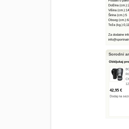
Podatki o pa
Dolžina (cm.):
Višina (cm.):1
Širina (cm.):5
Obseg (cm.):6
Teža (kg.):0,1
Za dodatne inf
info@sportnatr
Sorodni art
Obkljukaj pr
B
R
C
12
42,95 €
Dodaj na sez