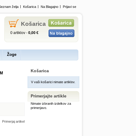
Seznam želja
Košarica
Na Blagajno
Prijavi se
Košarica
0 artiklov -
0,00 €
Žoge
Košarica
-M
V vaši košarici nimate artiklov.
Primerjajte artikle
Nimate izbranih izdelkov za
primerjavo.
Primerjaj artikel