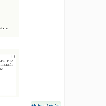
nite na
UPER PRO
ELE RDEČE
12