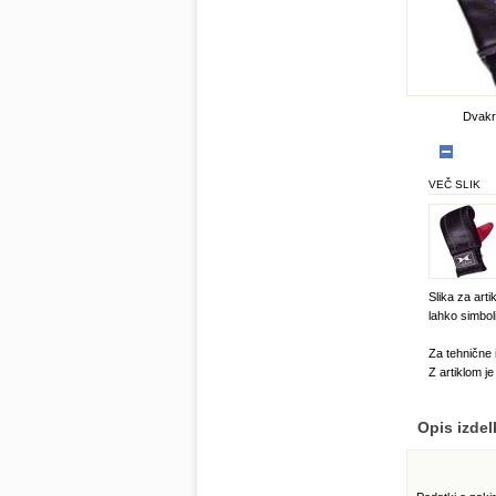
Dvakra
VEČ SLIK
Slika za arti
lahko simbol
Za tehnične 
Z artiklom j
Opis izdel