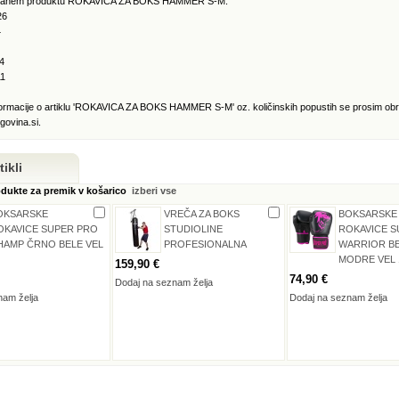
kiranem produktu ROKAVICA ZA BOKS HAMMER S-M:
26
4
4
11
ormacije o artiklu 'ROKAVICA ZA BOKS HAMMER S-M' oz. količinskih popustih se prosim obr
govina.si.
ikli
odukte za premik v košarico
izberi vse
OKSARSKE
VREČA ZA BOKS
BOKSARSKE
OKAVICE SUPER PRO
STUDIOLINE
ROKAVICE S
HAMP ČRNO BELE VEL
PROFESIONALNA
WARRIOR B
MODRE VEL 
159,90 €
74,90 €
Dodaj na seznam želja
nam želja
Dodaj na seznam želja