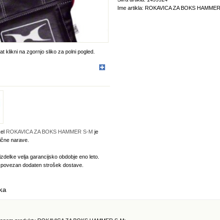
Ime artikla: ROKAVICA ZA BOKS HAMME
t klikni na zgornjo sliko za polni pogled.
kel
ROKAVICA ZA BOKS HAMMER S-M
je
ične narave.
izdelke velja garancijsko obdobje eno leto.
e povezan dodaten strošek dostave.
ka