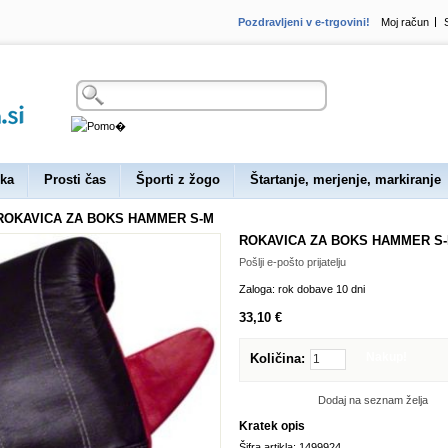
Pozdravljeni v e-trgovini!
Moj račun
Išči
ka
Prosti čas
Športi z žogo
Štartanje, merjenje, markiranje
ROKAVICA ZA BOKS HAMMER S-M
ROKAVICA ZA BOKS HAMMER S
Pošlji e-pošto prijatelju
Zaloga:
rok dobave 10 dni
33,10 €
Nakup!
Količina:
Dodaj na seznam želja
Kratek opis
Šifra artikla: 1499924