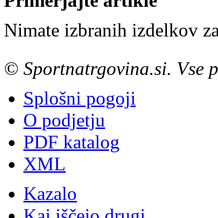
Primerjajte artikle
Nimate izbranih izdelkov za
© Sportnatrgovina.si. Vse p
Splošni pogoji
O podjetju
PDF katalog
XML
Kazalo
Kaj iščejo drugi