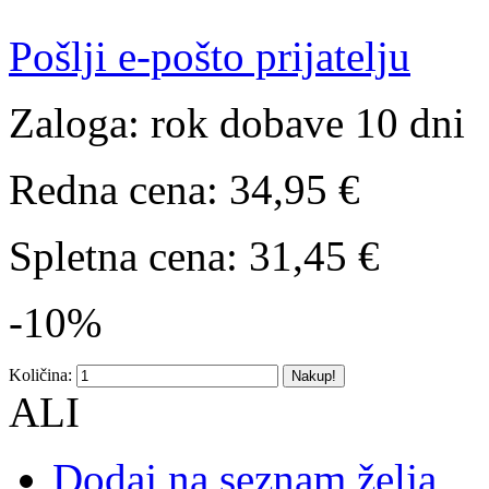
Pošlji e-pošto prijatelju
Zaloga:
rok dobave 10 dni
Redna cena:
34,95 €
Spletna cena:
31,45 €
-10%
Količina:
Nakup!
ALI
Dodaj na seznam želja