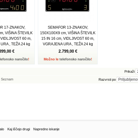
R 17-ZNAKOV,
SEMAFOR 13-ZNAKOV,
m, VIŠINA ŠTEVILK
150X100X9 cm, VIŠINA ŠTEVILK
, VIDLJIVOST 60 m,
15 IN 16 cm, VIDLJIVOST 60 m,
RA , TEŽA 24 kg
VGRAJENA URA , TEŽA 24 kg
899,00 €
2.799,00 €
lefonsko naročilo
!
Možno le
telefonsko naročilo
!
Prikaži
Seznam
Razvrsti po
alo
Kaj iščejo drugi
Napredno iskanje