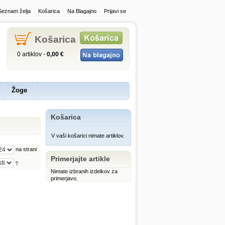
Seznam želja
Košarica
Na Blagajno
Prijavi se
Košarica
0 artiklov -
0,00 €
Žoge
Košarica
V vaši košarici nimate artiklov.
na strani
Primerjajte artikle
Nimate izbranih izdelkov za
primerjavo.