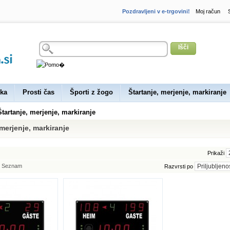
Pozdravljeni v e-trgovini!
Moj račun
Išči
ka
Prosti čas
Športi z žogo
Štartanje, merjenje, markiranje
Štartanje, merjenje, markiranje
 merjenje, markiranje
Prikaži
Seznam
Razvrsti po