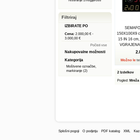
Testiranje zmogljivosti
Filtriraj
IZBIRATE PO
SEMAFO
150X100X9 c
Cena:
2.000,00 €
-
3.000,00 €
15 IN 16 cm
VGRAJENA U
Počisti vse
Nakupovalne možnosti
2.
Kategorija
Možno le
te
Moštvene označbe,
markiranje
(2)
2 Izdelkov
Pogled:
Mreža
Splošni pogoji
O podjetju
PDF katalog
XML
Kaz