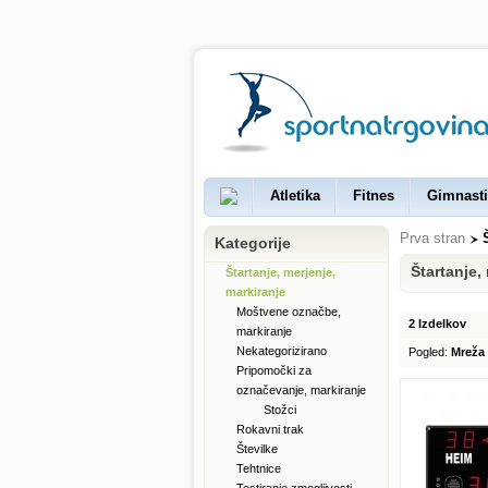
Atletika
Fitnes
Gimnasti
Prva stran
Kategorije
Štartanje,
Štartanje, merjenje,
markiranje
Moštvene označbe,
2 Izdelkov
markiranje
Nekategorizirano
Pogled:
Mreža
Pripomočki za
označevanje, markiranje
Stožci
Rokavni trak
Številke
Tehtnice