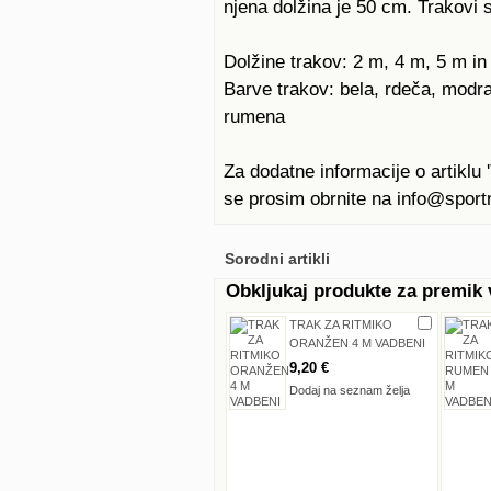
njena dolžina je 50 cm. Trakovi s
Dolžine trakov: 2 m, 4 m, 5 m in
Barve trakov: bela, rdeča, modra,
rumena
Za dodatne informacije o arti
se prosim obrnite na info@sportn
Sorodni artikli
Obkljukaj produkte za premik
TRAK ZA RITMIKO
ORANŽEN 4 M VADBENI
9,20 €
Dodaj na seznam želja