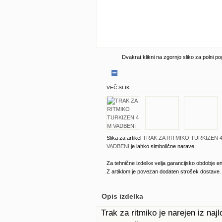
Dvakrat klikni na zgornjo sliko za polni po
VEČ SLIK
Slika za artikel
TRAK ZA RITMIKO TURKIZEN 
VADBENI
je lahko simbolične narave.
Za tehnične izdelke velja garancijsko obdobje en
Z artiklom je povezan dodaten strošek dostave.
Opis izdelka
Trak za ritmiko je narejen iz najl