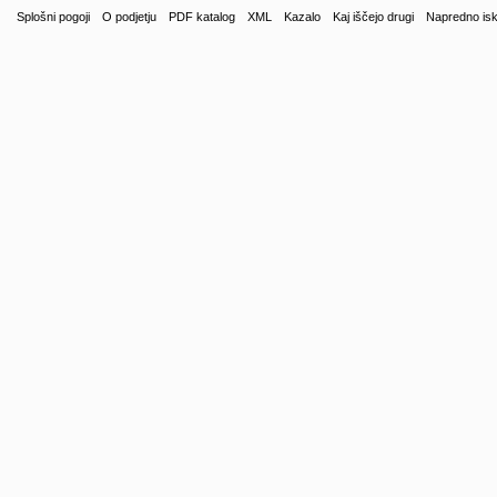
Splošni pogoji
O podjetju
PDF katalog
XML
Kazalo
Kaj iščejo drugi
Napredno isk