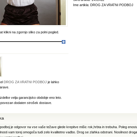
Ime artikla: DROG ZA VRATNI PODBOJ
t klikni na zgornjo sliko za polni pogled.
kel
DROG ZA VRATNI PODBOJ
je lahko
arave.
izdelke velja garancijsko obdobje eno leto.
e povezan dodaten strošek dostave.
ka
 podboj je odgovor na vse vaše težave glede krepitve mišic rok,hrbta in trebuha. Poleg enos
ilnosti vam torej omogoča tudi zelo kvalitetno vadbo. Drog se zlahka odstrani. Nosilnost drog