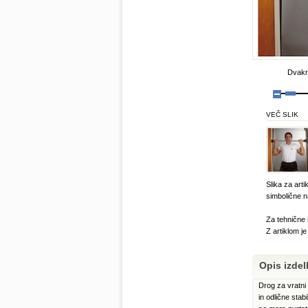
Dvakra
VEČ SLIK
Slika za arti
simbolične n
Za tehnične 
Z artiklom j
Opis izdel
Drog za vratni
in odlične stab