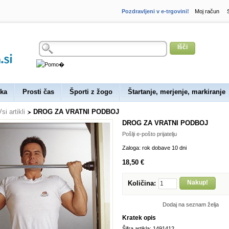
Pozdravljeni v e-trgovini!
Moj račun
Išči
ka
Prosti čas
Športi z žogo
Štartanje, merjenje, markiranje
si artikli
DROG ZA VRATNI PODBOJ
DROG ZA VRATNI PODBOJ
Pošlji e-pošto prijatelju
Zaloga:
rok dobave 10 dni
18,50 €
Nakup!
Količina:
Dodaj na seznam želja
Kratek opis
Šifra artikla: 1491412