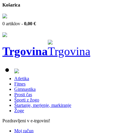
Košarica
0 artiklov -
0,00 €
Trgovina
Atletika
Fitnes
Gimnastika
Prosti čas
Športi z žogo
Štartanje, merjenje, markiranje
Žoge
Pozdravljeni v e-trgovini!
Moj račun