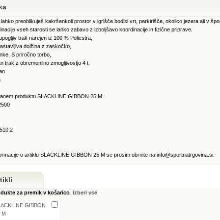
ka
lahko preoblikuješ kakršenkoli prostor v igrišče bodisi vrt, parkirišče, okolico jezera ali v špo
nacije vseh starosti se lahko zabavo z izboljšavo koordinacije in fizične priprave.
pogljiv trak narejen iz 100 % Poliestra,
nastavljiva dolžina z zaskočko,
nke. S priročno torbo,
 trak z obremenilno zmogljivostjo 4 t.
ran
m
kiranem produktu SLACKLINE GIBBON 25 M:
2500
1
510,2
ormacije o artiklu SLACKLINE GIBBON 25 M se prosim obrnite na info@sportnatrgovina.si.
ikli
odukte za premik v košarico
izberi vse
LACKLINE GIBBON
 M