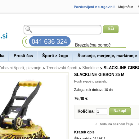
Pozdravljeni v e-trgovini!
Moj račun
Išči
ka
Prosti čas
Športi z žogo
Štartanje, merjenje, markiranje
Zabavni športi, plezanje
Trendovski športi
Slackline
SLACKLINE GIBB
SLACKLINE GIBBON 25 M
Pošlji e-pošto prijatelju
Zaloga:
rok dobave 10 dni
76,40 €
Nakup!
Količina:
Dodaj na seznam želja
Kratek opis
Šifra artikla: 2141611