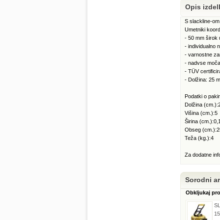
Opis izdel
S slackline-om 
Umetniki koordi
- 50 mm širok u
- individualno 
- varnostne za
- nadvse močan
- TÜV certifici
- Dolžina: 25 
Podatki o pa
Dolžina (cm.):
Višina (cm.):5
Širina (cm.):0,
Obseg (cm.):2
Teža (kg.):4
Za dodatne inf
Sorodni art
Obkljukaj pr
S
15