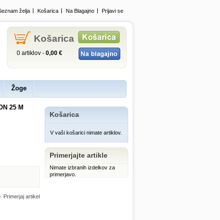
Seznam želja
Košarica
Na Blagajno
Prijavi se
Košarica
0 artiklov -
0,00 €
Žoge
ON 25 M
Košarica
V vaši košarici nimate artiklov.
Primerjajte artikle
Nimate izbranih izdelkov za
primerjavo.
Primerjaj artikel