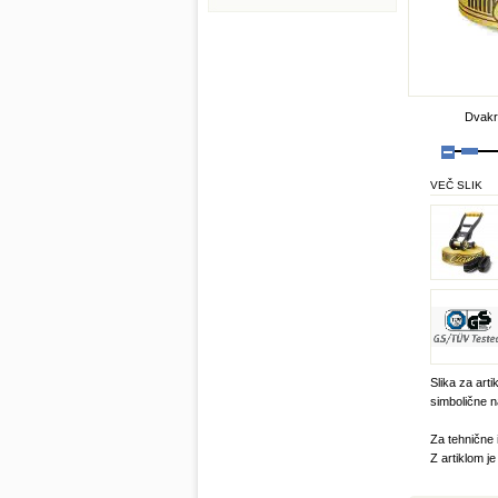
Dvakra
VEČ SLIK
Slika za arti
simbolične n
Za tehnične 
Z artiklom j