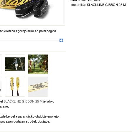
Ime artikla: SLACKLINE GIBBON 25 M
t klikni na zgornjo sliko za polni pogled.
kel
SLACKLINE GIBBON 25 M
je lahko
arave.
izdelke velja garancijsko obdobje eno leto.
e povezan dodaten strošek dostave.