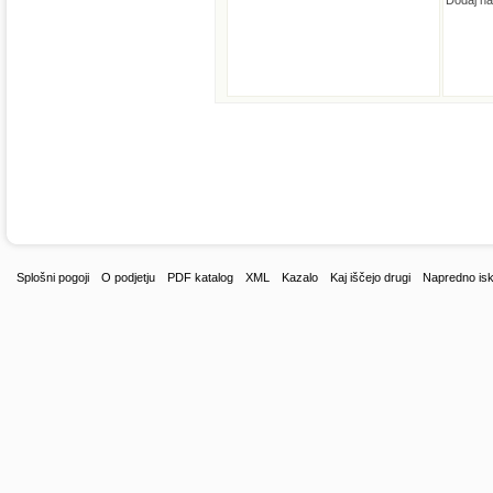
Dodaj na
Splošni pogoji
O podjetju
PDF katalog
XML
Kazalo
Kaj iščejo drugi
Napredno isk