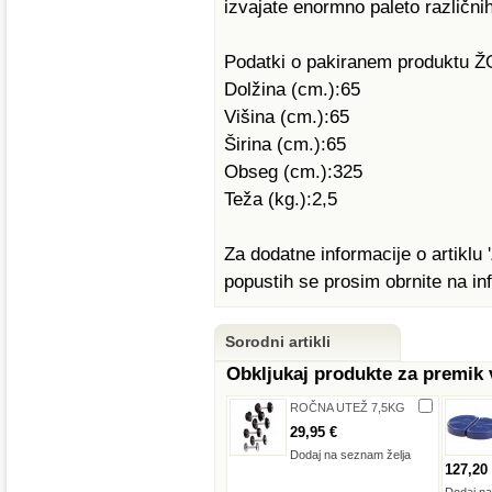
izvajate enormno paleto različni
Podatki o pakiranem produktu
Dolžina (cm.):65
Višina (cm.):65
Širina (cm.):65
Obseg (cm.):325
Teža (kg.):2,5
Za dodatne informacije o artikl
popustih se prosim obrnite na in
Sorodni artikli
Obkljukaj produkte za premik
ROČNA UTEŽ 7,5KG
29,95 €
Dodaj na seznam želja
127,20