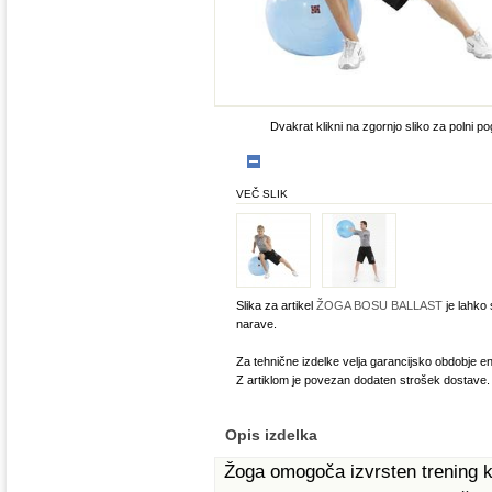
Dvakrat klikni na zgornjo sliko za polni po
VEČ SLIK
Slika za artikel
ŽOGA BOSU BALLAST
je lahko 
narave.
Za tehnične izdelke velja garancijsko obdobje en
Z artiklom je povezan dodaten strošek dostave.
Opis izdelka
Žoga omogoča izvrsten trening ko