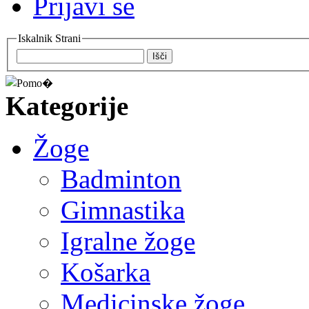
Prijavi se
Iskalnik Strani
Išči
Kategorije
Žoge
Badminton
Gimnastika
Igralne žoge
Košarka
Medicinske žoge