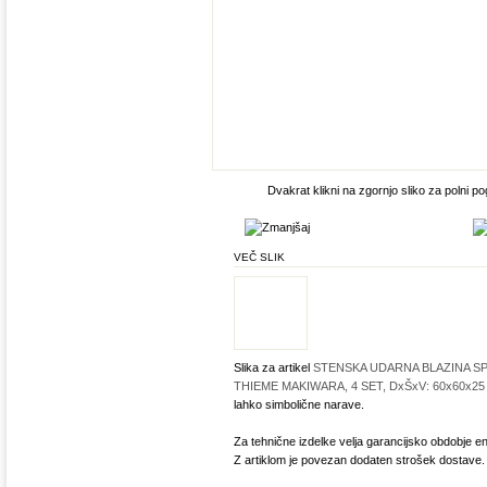
Dvakrat klikni na zgornjo sliko za polni po
VEČ SLIK
Slika za artikel
STENSKA UDARNA BLAZINA S
THIEME MAKIWARA, 4 SET, DxŠxV: 60x60x25
lahko simbolične narave.
Za tehnične izdelke velja garancijsko obdobje en
Z artiklom je povezan dodaten strošek dostave.