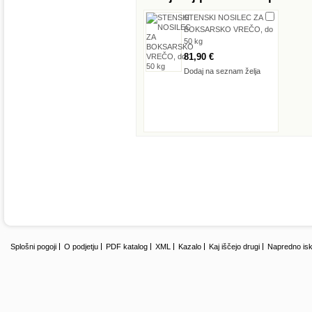
STENSKI NOSILEC ZA
BOKSARSKO VREČO, do
50 kg
81,90 €
Dodaj na seznam želja
Splošni pogoji
O podjetju
PDF katalog
XML
Kazalo
Kaj iščejo drugi
Napredno isk