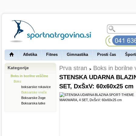
Atletika
Fitnes
Gimnastika
Prosti čas
Šport
Prva stran
Boks in borilne
Kategorije
STENSKA UDARNA BLAZI
Boks in borilne veščine
Boks
SET, DxŠxV: 60x60x25 cm
boksarske rokavice
Boksarske vreče
Boksarske žoge
Boksarska lutke