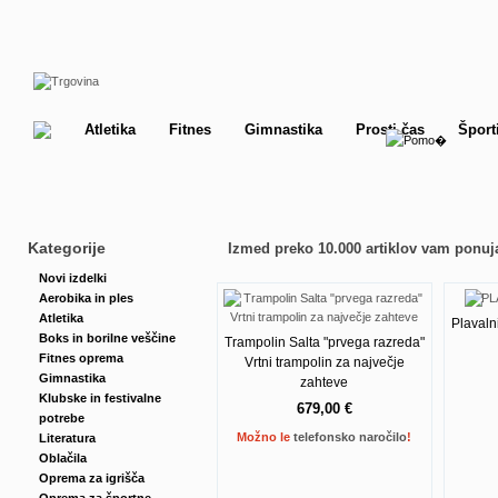
Atletika
Fitnes
Gimnastika
Prosti čas
Šport
Kategorije
Izmed preko 10.000 artiklov vam ponuj
Novi izdelki
Aerobika in ples
Atletika
Plavaln
Boks in borilne veščine
Trampolin Salta "prvega razreda"
Fitnes oprema
Vrtni trampolin za največje
Gimnastika
zahteve
Klubske in festivalne
679,00 €
potrebe
Možno le
telefonsko naročilo
!
Literatura
Oblačila
Oprema za igrišča