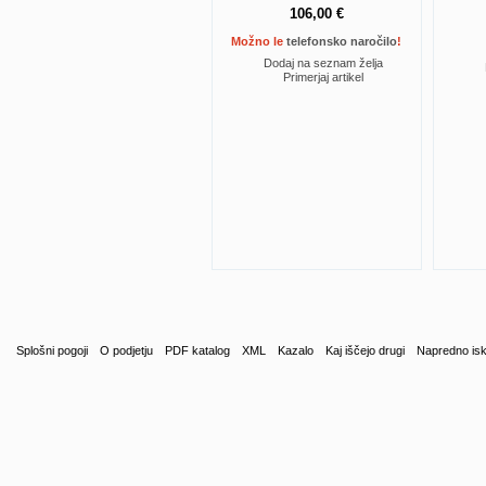
106,00 €
Možno le
telefonsko naročilo
!
Dodaj na seznam želja
Primerjaj artikel
Splošni pogoji
O podjetju
PDF katalog
XML
Kazalo
Kaj iščejo drugi
Napredno isk