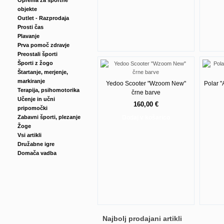
Oprema za športne
objekte
Outlet - Razprodaja
Prosti čas
Plavanje
Prva pomoč zdravje
Preostali športi
Športi z žogo
Štartanje, merjenje,
markiranje
Yedoo Scooter "Wzoom New"
Polar "
Terapija, psihomotorika
črne barve
Učenje in učni
160,00 €
pripomočki
Zabavni športi, plezanje
Dodaj v košarico
Žoge
Vsi artikli
Družabne igre
Domača vadba
Najbolj prodajani artikli