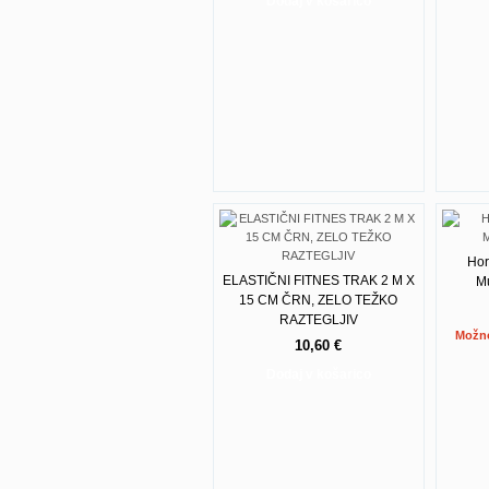
Dodaj v košarico
Hor
ELASTIČNI FITNES TRAK 2 M X
M
15 CM ČRN, ZELO TEŽKO
RAZTEGLJIV
Možn
10,60 €
Dodaj v košarico