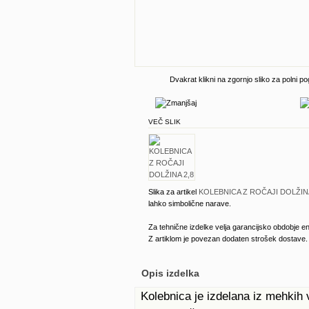
Dvakrat klikni na zgornjo sliko za polni po
VEČ SLIK
Slika za artikel
KOLEBNICA Z ROČAJI DOLŽINA
lahko simbolične narave.
Za tehnične izdelke velja garancijsko obdobje en
Z artiklom je povezan dodaten strošek dostave.
Opis izdelka
Kolebnica je izdelana iz mehkih 