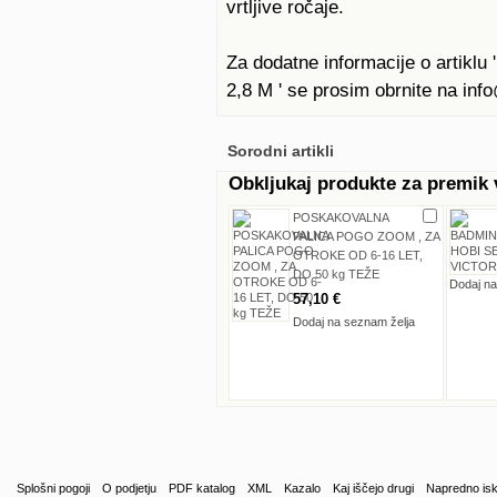
vrtljive ročaje.
Za dodatne informacije o arti
2,8 M ' se prosim obrnite na inf
Sorodni artikli
Obkljukaj produkte za premik
POSKAKOVALNA
PALICA POGO ZOOM , ZA
OTROKE OD 6-16 LET,
DO 50 kg TEŽE
Dodaj na
57,10 €
Dodaj na seznam želja
Splošni pogoji
O podjetju
PDF katalog
XML
Kazalo
Kaj iščejo drugi
Napredno isk