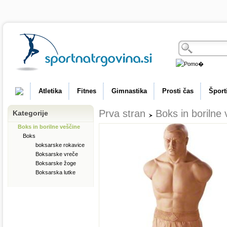
Atletika
Fitnes
Gimnastika
Prosti čas
Šport
Prva stran
Boks in borilne
Kategorije
Boks in borilne veščine
Boks
boksarske rokavice
Boksarske vreče
Boksarske žoge
Boksarska lutke