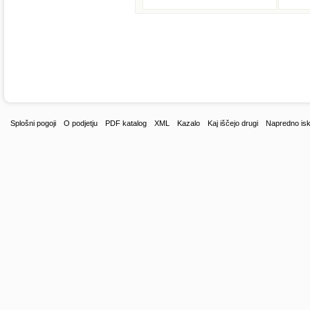
Splošni pogoji
O podjetju
PDF katalog
XML
Kazalo
Kaj iščejo drugi
Napredno isk