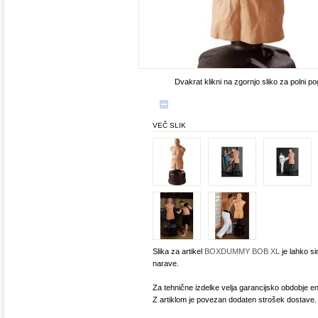
Dvakrat klikni na zgornjo sliko za polni po
VEČ SLIK
Slika za artikel
BOXDUMMY BOB XL
je lahko s
narave.
Za tehnične izdelke velja garancijsko obdobje en
Z artiklom je povezan dodaten strošek dostave.