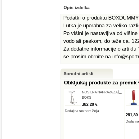
Opis izdelka
Podatki o produktu BOXDUMMY
Lutka je uporabna za veliko razl
Po višini je nastavljiva od viši
vodo ali peskom, do teže ca. 122
Za dodatne informacije o artikl
se prosim obrnite na info@sportn
Sorodni artikli
Obkljukaj produkte za premik
NOSILNA NAPRAVA ZA
BOKS
382,20 €
Dodaj na seznam želja
281,80
Dodaj na