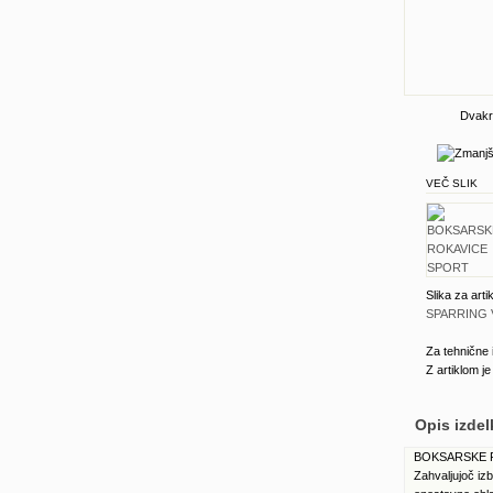
Dvakra
VEČ SLIK
Slika za arti
SPARRING 
Za tehnične 
Z artiklom j
Opis izdel
BOKSARSKE RO
Zahvaljujoč iz