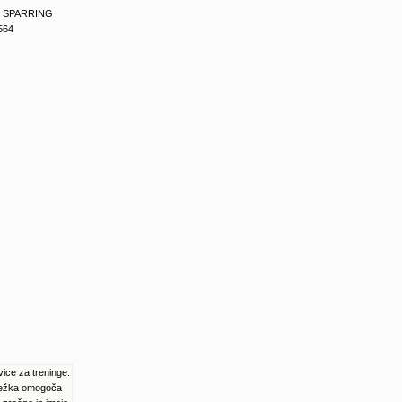
 SPARRING
564
e za treninge.
k ježka omogoča