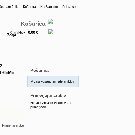
Seznam želja
Košarica
Na Blagajno
Prijavi se
Košarica
0 artiklov -
0,00 €
Žoge
2
Košarica
THIEME
V vaši košarici nimate artiklov.
Primerjajte artikle
Nimate izbranih izdelkov za
primerjavo.
Primerjaj artikel