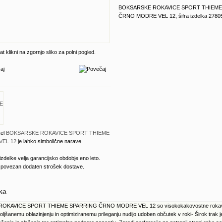
BOKSARSKE ROKAVICE SPORT THIEME
ČRNO MODRE VEL 12, šifra izdelka 2780
t klikni na zgornjo sliko za polni pogled.
kel
BOKSARSKE ROKAVICE SPORT THIEME
VEL 12
je lahko simbolične narave.
izdelke velja garancijsko obdobje eno leto.
e povezan dodaten strošek dostave.
ka
KAVICE SPORT THIEME SPARRING ČRNO MODRE VEL 12 so visokokakovostne rokavic
boljšanemu oblazinjenju in optimiziranemu prileganju nudijo udoben občutek v roki- Širok tra