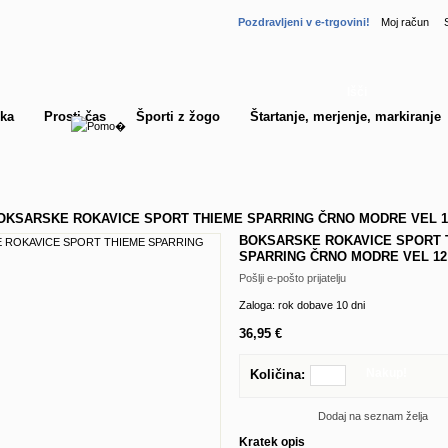
Pozdravljeni v e-trgovini!
Moj račun
Išči
ka
Prosti čas
Športi z žogo
Štartanje, merjenje, markiranje
OKSARSKE ROKAVICE SPORT THIEME SPARRING ČRNO MODRE VEL 1
BOKSARSKE ROKAVICE SPORT 
SPARRING ČRNO MODRE VEL 12
Pošlji e-pošto prijatelju
Zaloga:
rok dobave 10 dni
36,95 €
Nakup!
Količina:
Dodaj na seznam želja
Kratek opis