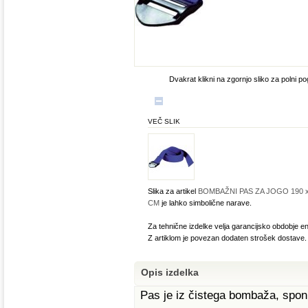
Dvakrat klikni na zgornjo sliko za polni po
VEČ SLIK
Slika za artikel
BOMBAŽNI PAS ZA JOGO 190 x 
CM
je lahko simbolične narave.
Za tehnične izdelke velja garancijsko obdobje en
Z artiklom je povezan dodaten strošek dostave.
Opis izdelka
Pas je iz čistega bombaža, sponk