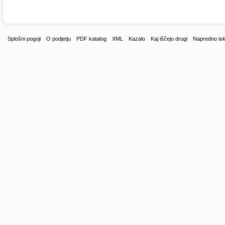
Splošni pogoji
O podjetju
PDF katalog
XML
Kazalo
Kaj iščejo drugi
Napredno isk