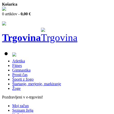
Košarica
0 artiklov -
0,00 €
Trgovina
Atletika
Fitnes
Gimnastika
Prosti čas
Športi z žogo
Štartanje, merjenje, markiranje
Žoge
Pozdravljeni v e-trgovini!
Moj račun
Seznam želja