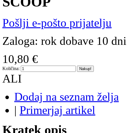
SCOOP
Pošlji e-pošto prijatelju
Zaloga:
rok dobave 10 dni
10,80 €
Količina:
Nakup!
ALI
Dodaj na seznam želja
|
Primerjaj artikel
Kratek opis