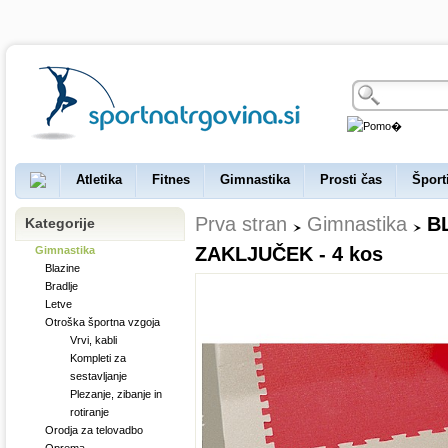
Atletika
Fitnes
Gimnastika
Prosti čas
Šport
Prva stran
Gimnastika
B
Kategorije
ZAKLJUČEK - 4 kos
Gimnastika
Blazine
Bradlje
Letve
Otroška športna vzgoja
Vrvi, kabli
Kompleti za
sestavljanje
Plezanje, zibanje in
rotiranje
Orodja za telovadbo