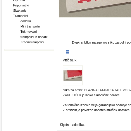
Oprema
Pripomočki
Skakanje
Trampolini
dodatki
Mini trampolini
Tekmovalni
trampolini in dodatki
Zračni trampolini
Dvakrat klikni na zgornjo sliko za polni po
VEČ SLIK
Slika za artikel
BLAZINA TATAMI KARATE VOG
ZAKLJUČEK
je lahko simbolične narave.
Za tehnične izdelke velja garancijsko obdobje en
Z artiklom je povezan dodaten strošek dostave.
Opis izdelka