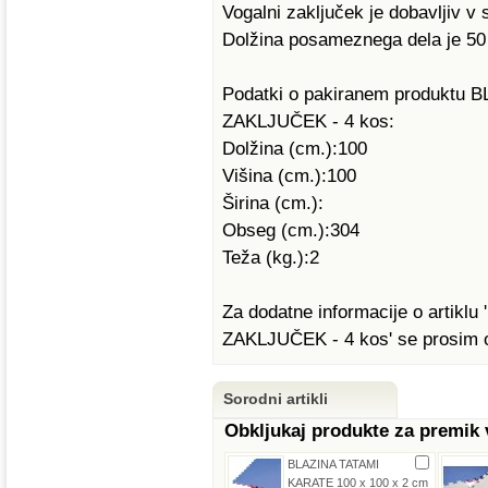
Vogalni zaključek je dobavljiv v 
Dolžina posameznega dela je 50 
Podatki o pakiranem produkt
ZAKLJUČEK - 4 kos:
Dolžina (cm.):100
Višina (cm.):100
Širina (cm.):
Obseg (cm.):304
Teža (kg.):2
Za dodatne informacije o arti
ZAKLJUČEK - 4 kos' se prosim ob
Sorodni artikli
Obkljukaj produkte za premik
BLAZINA TATAMI
KARATE 100 x 100 x 2 cm