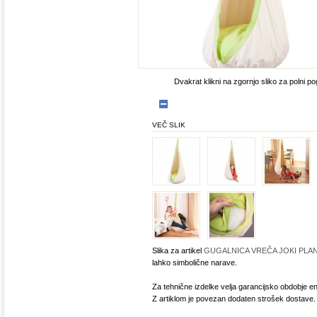
Dvakrat klikni na zgornjo sliko za polni po
VEČ SLIK
Slika za artikel
GUGALNICA VREČA JOKI PLA
lahko simbolične narave.
Za tehnične izdelke velja garancijsko obdobje en
Z artiklom je povezan dodaten strošek dostave.