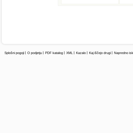
Splošni pogoji
O podjetju
PDF katalog
XML
Kazalo
Kaj iščejo drugi
Napredno isk