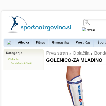
Atletika
Fitnes
Gimnastika
Prosti čas
Šport
Prva stran
Oblačila
Bonda
Kategorije
GOLENICO-ZA MLADINO
Oblačila
Bondaže in ščitniki