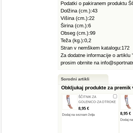
Podatki o pakiranem produkt
Dolžina (cm.):43
Višina (cm.):22
Širina (cm.):6
Obseg (cm.):99
Teža (kg.):0,2
Stran v nemškem katalogu:172
Za dodatne informacije o arti
prosim obrnite na info@sportnatr
Sorodni artikli
Obkljukaj produkte za premik
ŠČITNIK ZA
GOLENICO-ZA OTROKE
8,95 €
8,95 €
Dodaj na seznam želja
Dodaj na