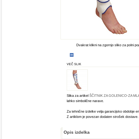
Dvakrat klikni na zgornjo sliko za polni po
VEČ SLIK
Slika za artikel
ŠČITNIK ZA GOLENICO-ZA ML
lahko simbolične narave.
Za tehnične izdelke velja garancijsko obdobje en
Z artiklom je povezan dodaten strošek dostave.
Opis izdelka