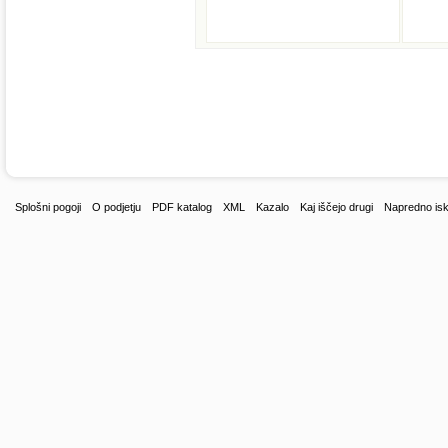
Splošni pogoji
O podjetju
PDF katalog
XML
Kazalo
Kaj iščejo drugi
Napredno isk