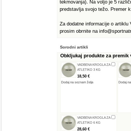
tekmovanja). Na voljo je 5 razli
predstavlja svojo težo. Premer 
Za dodatne informacije o arti
prosim obrnite na info@sportnatr
Sorodni artikli
Obkljukaj produkte za premik
VADBENA KROGLA ZA
ATLETIKO 3 KG
18,50 €
Dodaj na seznam želja
Dodaj na
VADBENA KROGLA ZA
ATLETIKO 6 KG
28,60 €