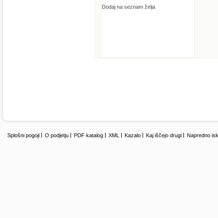
Dodaj na seznam želja
Splošni pogoji
O podjetju
PDF katalog
XML
Kazalo
Kaj iščejo drugi
Napredno isk