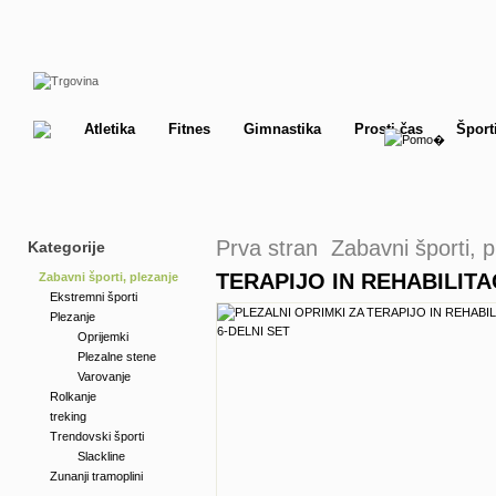
Atletika
Fitnes
Gimnastika
Prosti čas
Šport
Prva stran
Zabavni športi, p
Kategorije
TERAPIJO IN REHABILITAC
Zabavni športi, plezanje
Ekstremni športi
Plezanje
Oprijemki
Plezalne stene
Varovanje
Rolkanje
treking
Trendovski športi
Slackline
Zunanji tramoplini