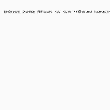
Splošni pogoji
O podjetju
PDF katalog
XML
Kazalo
Kaj iščejo drugi
Napredno isk