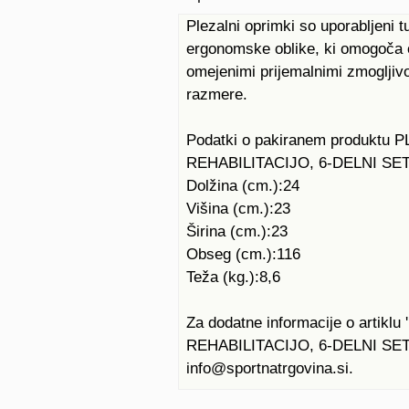
Plezalni oprimki so uporabljeni tud
ergonomske oblike, ki omogoča odl
omejenimi prijemalnimi zmogljiv
razmere.
Podatki o pakiranem produktu
REHABILITACIJO, 6-DELNI SET
Dolžina (cm.):24
Višina (cm.):23
Širina (cm.):23
Obseg (cm.):116
Teža (kg.):8,6
Za dodatne informacije o arti
REHABILITACIJO, 6-DELNI SET' o
info@sportnatrgovina.si.