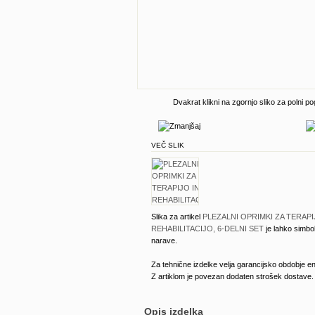
Dvakrat klikni na zgornjo sliko za polni po
VEČ SLIK
Slika za artikel
PLEZALNI OPRIMKI ZA TERAPI
REHABILITACIJO, 6-DELNI SET
je lahko simbo
narave.
Za tehnične izdelke velja garancijsko obdobje en
Z artiklom je povezan dodaten strošek dostave.
Opis izdelka