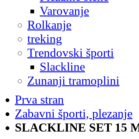
Varovanje
Rolkanje
treking
Trendovski športi
Slackline
Zunanji tramoplini
Prva stran
Zabavni športi, plezanje
SLACKLINE SET 15 