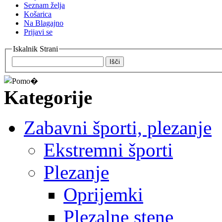
Seznam želja
Košarica
Na Blagajno
Prijavi se
Iskalnik Strani
Išči
Kategorije
Zabavni športi, plezanje
Ekstremni športi
Plezanje
Oprijemki
Plezalne stene