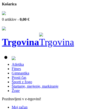
Košarica
0 artiklov -
0,00 €
Trgovina
Atletika
Fitnes
Gimnastika
Prosti čas
Športi z žogo
Štartanje, merjenje, markiranje
Žoge
Pozdravljeni v e-trgovini!
Moj račun