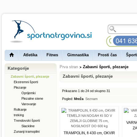
Atletika
Fitnes
Gimnastika
Prosti čas
Šport
Prva stran
Zabavni športi, plezanje
Kategorije
Zabavni športi, plezanje
Zabavni športi, plezanje
Ekstremni športi
Plezanje
Prikazano 1 do 24 od skupno 31
Oprijemki
Plezalne stene
Pogled:
Mreža
Seznam
Varovanje
Rolkanje
treking
Trendovski športi
VARNO
Slackline
Z
Zunanji tramoplini
TRAMPOLIN, fi 430 cm, OKVIR