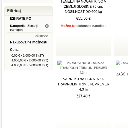
TEMELJI NA NOGAH KI SO V
ZEMLJI GLOBINE 75 cm,
Filtriraj
NOSILNOST DO 600 kg
655,50 €
IZBIRATE PO
Kategorija:
Zunanji
Možno le
telefonsko naročilo
!
tramoplini
Počisti vse
Nakupovalne možnosti
Cena
0,00 €
-
1.000,00 €
(27)
1.000,00 €
-
2.000,00 €
(3)
4.000,00 €
-
5.000,00 €
(1)
ZAŠČIT
VARNOSTNA OGRAJA ZA
TRAMPOLIN TRIMILIN, PREMER
4,3 m
327,40 €
Dodaj v košarico