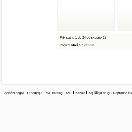
Prikazano 1 do 24 od skupno 31
Pogled:
Mreža
Seznam
Splošni pogoji
O podjetju
PDF katalog
XML
Kazalo
Kaj iščejo drugi
Napredno isk