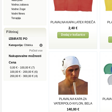
Vaterpolo
Vodna zabava
Vodne žoge
Vodni fitnes
Terapija
PLAVALNA KAPA LATEX RDEČA
PL
2,40 €
Filtriraj
Dodaj v košarico
IZBIRATE PO
Kategorija:
Obleka
Počisti vse
Nakupovalne možnosti
Cena
0,00 €
-
100,00 €
(7)
100,00 €
-
200,00 €
(6)
200,00 €
-
300,00 €
(4)
PLAVALNA KAPA ZA
PLAVA
VATERPOLO-NYLON, BELA
140,00 €