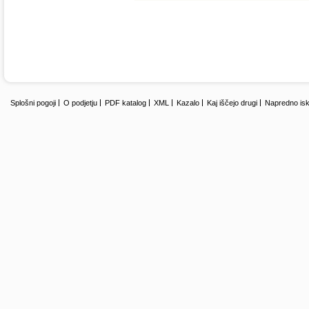
Splošni pogoji
O podjetju
PDF katalog
XML
Kazalo
Kaj iščejo drugi
Napredno isk