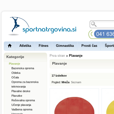
Atletika
Fitnes
Gimnastika
Prosti čas
Šport
Prva stran
Plavanje
Kategorije
Plavanje
Plavanje
Bazenska oprema
Obleka
17 Izdelkov
Očala
Oprema za bazenska
Pogled:
Mreža
Seznam
tekmovanja
Plavalne deske
Plavutke
Reševalna oprema
Učenje plavanja
Vadbena oprema