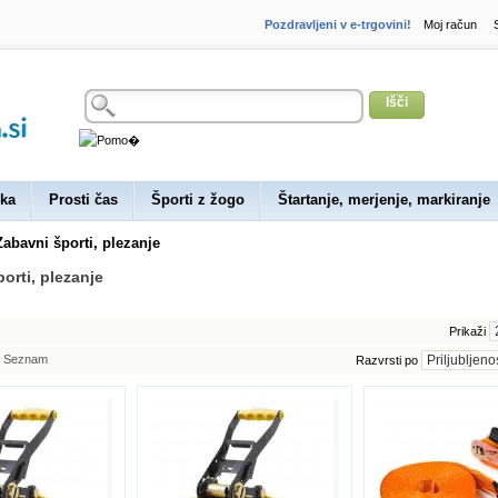
Pozdravljeni v e-trgovini!
Moj račun
Išči
ka
Prosti čas
Športi z žogo
Štartanje, merjenje, markiranje
Zabavni športi, plezanje
orti, plezanje
Prikaži
Seznam
Razvrsti po