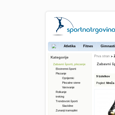
Atletika
Fitnes
Gimnasti
Prva stran
Kategorije
Zabavni šp
Zabavni športi, plezanje
Ekstremni športi
Plezanje
9 Izdelkov
Oprijemki
Plezalne stene
Pogled:
Mreža
Varovanje
Rolkanje
treking
Trendovski športi
Slackline
Zunanji tramoplini